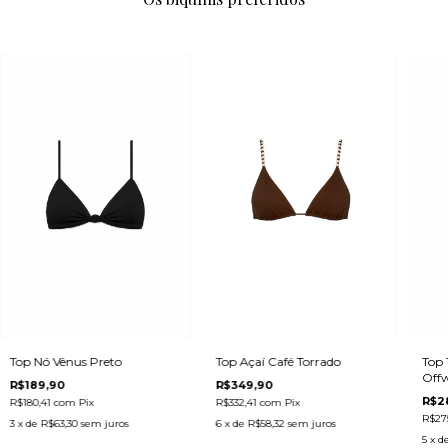
Top Nó Vênus Preto
Top 
Top Açaí Café Torrado
Offw
R$189,90
R$349,90
R$2
R$180,41
com
Pix
R$332,41
com
Pix
R$27
3
x de
R$63,30
sem juros
6
x de
R$58,32
sem juros
5
x d