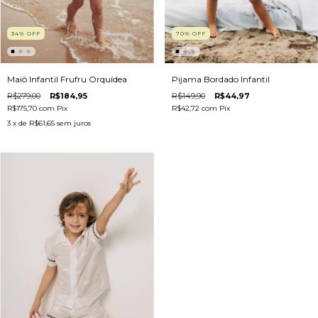
70
%
OFF
34
%
OFF
Pijama Bordado Infantil
Maiô Infantil Frufru Orquídea
R$149,90
R$44,97
R$279,00
R$184,95
R$42,72
com
Pix
R$175,70
com
Pix
3
x de
R$61,65
sem juros