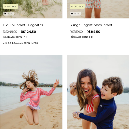
50
%
OFF
50
%
OFF
Biquini Infantil Lagostas
Sunga Lagostinhas Infantil
R$249,00
R$124,50
R$169,00
R$84,50
R$118,28
com
Pix
R$80,28
com
Pix
2
x de
R$62,25
sem juros