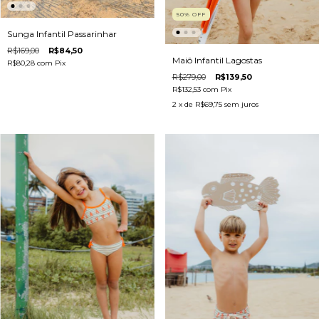
50
%
OFF
Sunga Infantil Passarinhar
R$169,00
R$84,50
Maiô Infantil Lagostas
R$80,28
com
Pix
R$279,00
R$139,50
R$132,53
com
Pix
2
x de
R$69,75
sem juros