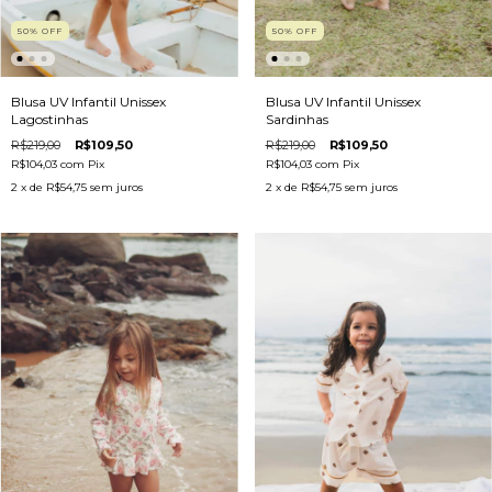
50
%
OFF
50
%
OFF
Blusa UV Infantil Unissex
Blusa UV Infantil Unissex
Lagostinhas
Sardinhas
R$219,00
R$109,50
R$219,00
R$109,50
R$104,03
com
Pix
R$104,03
com
Pix
2
x de
R$54,75
sem juros
2
x de
R$54,75
sem juros