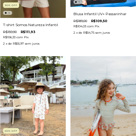
30
%
OFF
Blusa Infantil UV+ Passarinhar
R$189,00
R$109,50
T-shirt Somos Natureza Infantil
R$104,03
com
Pix
R$159,90
R$111,93
2
x de
R$54,75
sem juros
R$106,33
com
Pix
2
x de
R$55,97
sem juros
50
%
OFF