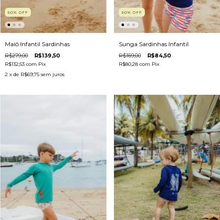
50
%
OFF
50
%
OFF
Maiô Infantil Sardinhas
Sunga Sardinhas Infantil
R$279,00
R$139,50
R$169,00
R$84,50
R$132,53
com
Pix
R$80,28
com
Pix
2
x de
R$69,75
sem juros