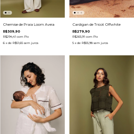
Chemise de Praia Loom Aveia
Cardigan de Tricot Offwhite
R$309,90
R$279,90
R$294,41
com
Pix
R$265,91
com
Pix
6
x de
R$51,65
sem juros
5
x de
R$55,98
sem juros