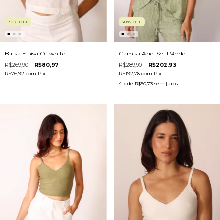
70
%
OFF
30
%
OFF
Blusa Eloísa Offwhite
Camisa Ariel Soul Verde
R$269,90
R$80,97
R$289,90
R$202,93
R$76,92
com
Pix
R$192,78
com
Pix
4
x de
R$50,73
sem juros