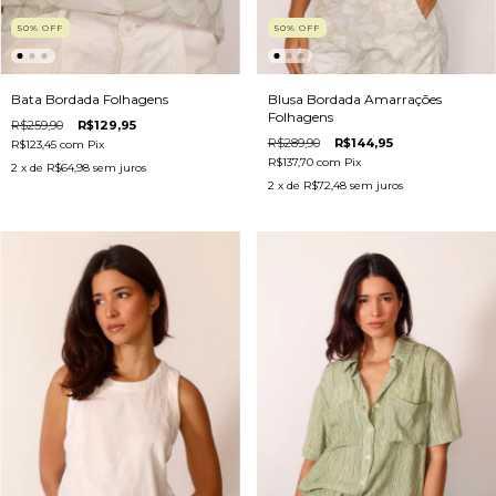
50
%
OFF
50
%
OFF
Blusa Bordada Amarrações
Bata Bordada Folhagens
Folhagens
R$259,90
R$129,95
R$289,90
R$144,95
R$123,45
com
Pix
R$137,70
com
Pix
2
x de
R$64,98
sem juros
2
x de
R$72,48
sem juros