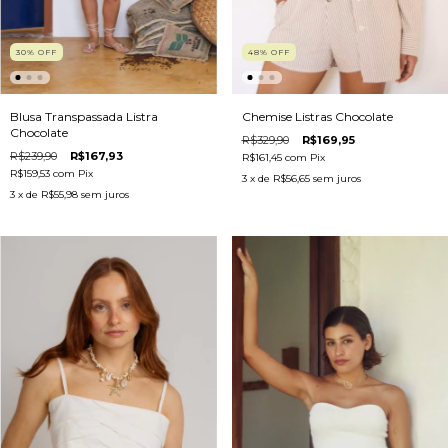
30
%
OFF
48
%
OFF
Blusa Transpassada Listra
Chemise Listras Chocolate
Chocolate
R$329,90
R$169,95
R$239,90
R$167,93
R$161,45
com
Pix
R$159,53
com
Pix
3
x de
R$56,65
sem juros
3
x de
R$55,98
sem juros