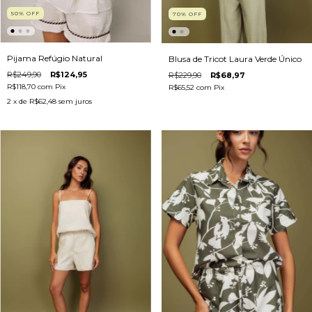
50
%
OFF
70
%
OFF
Pijama Refúgio Natural
Blusa de Tricot Laura Verde Único
R$249,90
R$124,95
R$229,90
R$68,97
R$118,70
com
Pix
R$65,52
com
Pix
2
x de
R$62,48
sem juros