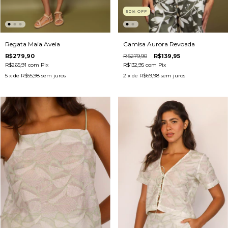
50
%
OFF
Camisa Aurora Revoada
Regata Maia Aveia
R$279,90
R$139,95
R$279,90
R$132,95
com
Pix
R$265,91
com
Pix
2
x de
R$69,98
sem juros
5
x de
R$55,98
sem juros