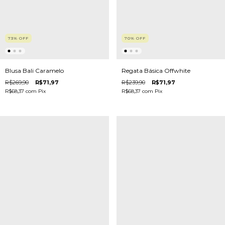
73
%
OFF
70
%
OFF
Blusa Bali Caramelo
Regata Básica Offwhite
R$269,90
R$71,97
R$239,90
R$71,97
R$68,37
com
Pix
R$68,37
com
Pix