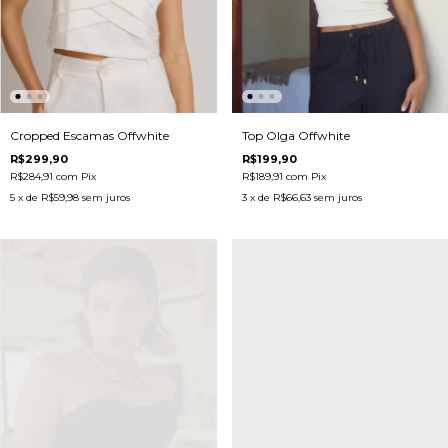
Cropped Escamas Offwhite
Top Olga Offwhite
R$299,90
R$199,90
R$284,91
com
Pix
R$189,91
com
Pix
5
x de
R$59,98
sem juros
3
x de
R$66,63
sem juros