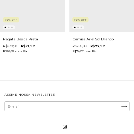
70
%
OFF
70
%
OFF
Regata Básica Preta
Camisa Ariel Sol Branco
R$239,90
R$71,97
R$259,90
R$77,97
R$68,37
com
Pix
R$74,07
com
Pix
ASSINE NOSSA NEWSLETTER