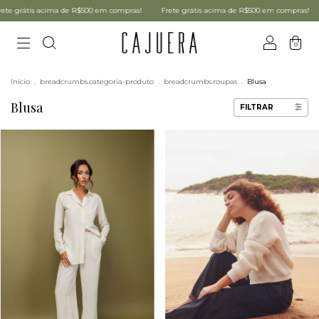
00 em compras!
Frete grátis acima de R$500 em compras!
Frete grátis acima de
0
Início
.
breadcrumbs.categoria-produto
.
breadcrumbs.roupas
.
Blusa
Blusa
FILTRAR