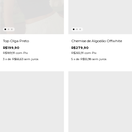
Top Olga Preto
Chemise de Algodão Offwhite
R$199,90
R$279,90
R$189,91
com
Pix
R$265,91
com
Pix
3
x de
R$66,63
sem juros
5
x de
R$55,98
sem juros